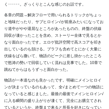
く･･････。ざっくりとこんな感じのお話です。
各章の問題→解決フローで用いられるトリックがちょっ
と地味だったり、サブヒロイン√が前座みたいになってお
り道中がやや退屈なところがあったものの、終盤の伏線
回収が凄かったことを含め、ストーリー全体で見るとか
なり面白かったです。エロゲ批評空間で高スコアを叩き
出しているのも頷ける。ブラフも含めてとにかく大量に
伏線をばら撒いて、物語のピークに差し掛かったところ
で怒涛の勢いで回収していく流れは見事でした。10章で
跳ねてからはもうずっと面白かった。
物語が一本道なのも良かったです。明確にメインヒロイ
ンが決まっているのもあって、全√まとめて一つの物語に
なっていると感じました。最後の最後でメインヒロイン√
に入る瞬間の盛り上がりが凄くて、完全にお膳立てされ
ているというか、終盤まで来ると所長を好きになってい