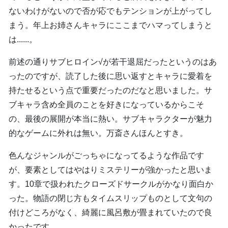
ないわけがないので否が応でもテンションが上がってし
まう。年上お姉さんキャラにここまでハマってしまうと
は......。
前述の通りサブヒロイン√が若干退屈だったというのはあ
ったのですが、読了した後に思い返すとキャラに愛着を
持たせるという点で重要だったのだなと思いました。サ
ブキャラ含め全員のことを好きになっているからこそ
の、最後の展開が本当に熱い。サブキャラクターが魅力
的なゲームに外れは無い。万斎さんほんとすき。
色んなジャンルがごっちゃになってるような作品です
が、要素としてはやはりミステリーが強かったと思いま
す。10章で扱われたクローズドサークルがかなり面白か
った。物語の閉じ方もタイムスリップものとして文句の
付けどころがなく、綺麗に風呂敷が畳まれていたので良
かったです。