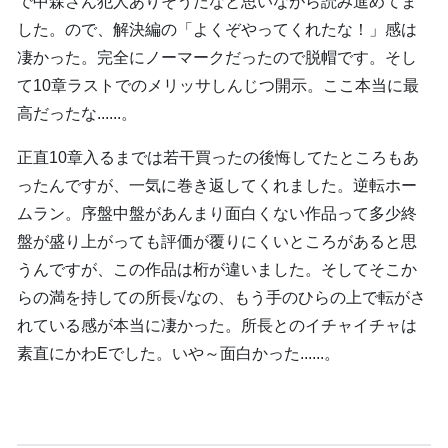
で中森さん犯人ありそうだなと思いながら読み進めてま
した。ので、解決編の「よくぞやってくれたな！」感は
凄かった。完全にノーマークだったので脱帽です。そし
て10章ラストでのメリッサしんじつ開示。ここ本当に最
高だったな......。
正直10章入るまでは若干買ったの後悔してたところもあ
ったんですが、一気に巻き返してくれました。逆転ホー
ムラン。序盤中盤があんまり面白くない作品って多少終
盤が盛り上がっても評価が覆りにくいところがあると思
うんですが、この作品は桁が違いました。そしてそこか
らの満を持しての所長√なの、もう手のひらの上で転がさ
れている感が本当に凄かった。所長とのイチャイチャは
素直にかわEでした。いや～面白かった......。