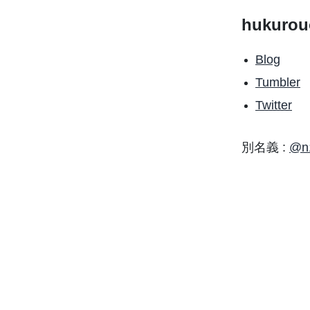
hukurou
Blog
Tumbler
Twitter
別名義 :
@n